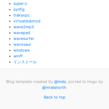
super-c
synfig
trakaxpc
virtualdubmod
wave2mp3
wavepad
wavesurfer
wavosaur
windows
winff
インストール
Blog template created by
@mdo
, ported to Hugo by
@mralanorth
.
Back to top