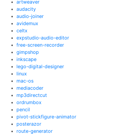
artweaver
audacity
audio-joiner
avidemux
celtx
expstudio-audio-editor
free-screen-recorder
gimpshop
inkscape
lego-digital-designer
linux
mac-os
mediacoder
mp3directcut
ordrumbox
pencil
pivot-stickfigure-animator
posterazor
route-generator