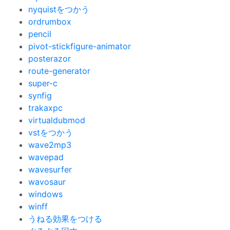
nyquistをつかう
ordrumbox
pencil
pivot-stickfigure-animator
posterazor
route-generator
super-c
synfig
trakaxpc
virtualdubmod
vstをつかう
wave2mp3
wavepad
wavesurfer
wavosaur
windows
winff
うねる効果をつける