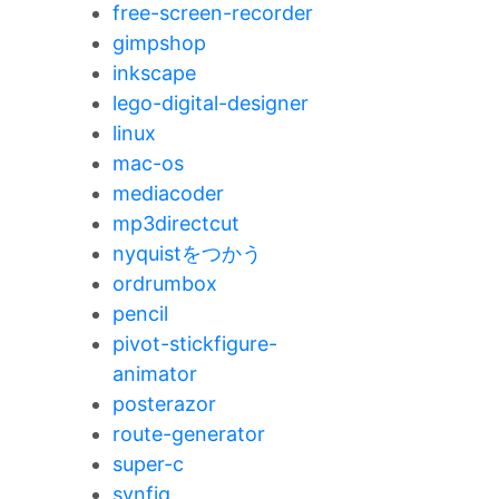
free-screen-recorder
gimpshop
inkscape
lego-digital-designer
linux
mac-os
mediacoder
mp3directcut
nyquistをつかう
ordrumbox
pencil
pivot-stickfigure-
animator
posterazor
route-generator
super-c
synfig