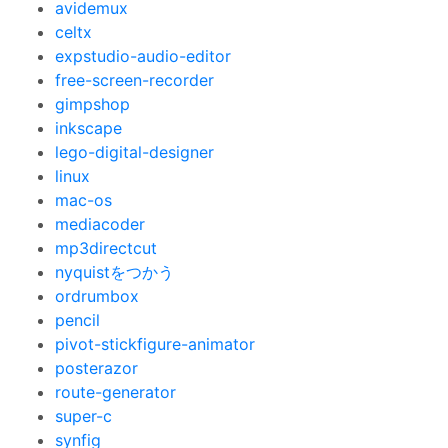
avidemux
celtx
expstudio-audio-editor
free-screen-recorder
gimpshop
inkscape
lego-digital-designer
linux
mac-os
mediacoder
mp3directcut
nyquistをつかう
ordrumbox
pencil
pivot-stickfigure-animator
posterazor
route-generator
super-c
synfig