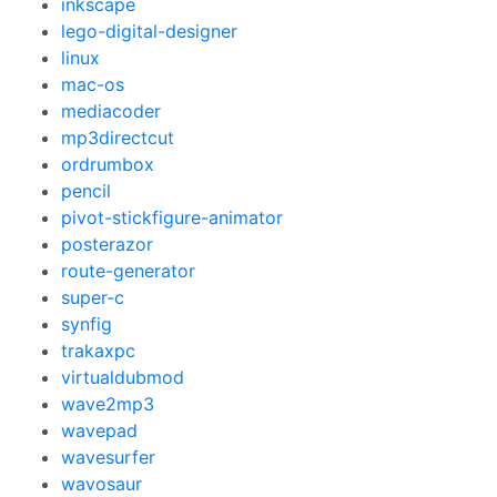
inkscape
lego-digital-designer
linux
mac-os
mediacoder
mp3directcut
ordrumbox
pencil
pivot-stickfigure-animator
posterazor
route-generator
super-c
synfig
trakaxpc
virtualdubmod
wave2mp3
wavepad
wavesurfer
wavosaur