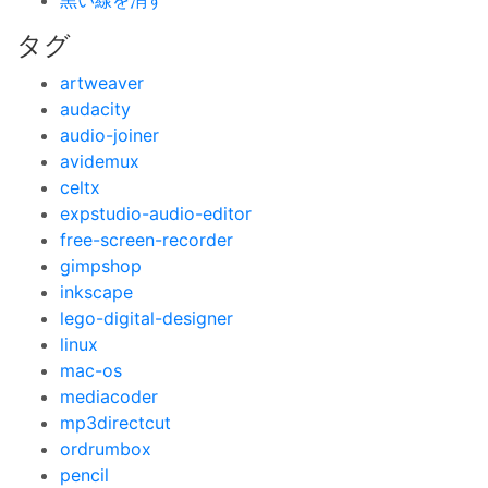
黒い線を消す
タグ
artweaver
audacity
audio-joiner
avidemux
celtx
expstudio-audio-editor
free-screen-recorder
gimpshop
inkscape
lego-digital-designer
linux
mac-os
mediacoder
mp3directcut
ordrumbox
pencil