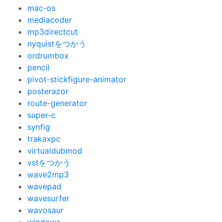
mac-os
mediacoder
mp3directcut
nyquistをつかう
ordrumbox
pencil
pivot-stickfigure-animator
posterazor
route-generator
super-c
synfig
trakaxpc
virtualdubmod
vstをつかう
wave2mp3
wavepad
wavesurfer
wavosaur