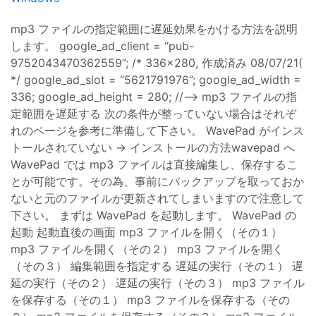
mp3 ファイルの指定範囲に遅延効果をかける方法を説明
します。 google_ad_client = “pub-
9752043470362559”; /* 336x280, 作成済み 08/07/21(
*/ google_ad_slot = “5621791976”; google_ad_width =
336; google_ad_height = 280; //–> mp3 ファイルの指
定範囲を遅延する 次の条件が整っていない場合はそれぞ
れのページを参考に準備して下さい。 WavePad がインス
トールされていない → インストールの方法wavepad へ
WavePad では mp3 ファイルは直接編集し、保存するこ
とが可能です。その為、事前にバックアップを取っておか
ないと元のファイルが更新されてしまいますので注意して
下さい。 まずは WavePad を起動します。 WavePad の
起動 起動直後の画面 mp3 ファイルを開く（その１）
mp3 ファイルを開く（その２） mp3 ファイルを開く
（その３） 編集範囲を指定する 遅延の実行（その１） 遅
延の実行（その２） 遅延の実行（その３） mp3 ファイル
を保存する（その１） mp3 ファイルを保存する（その