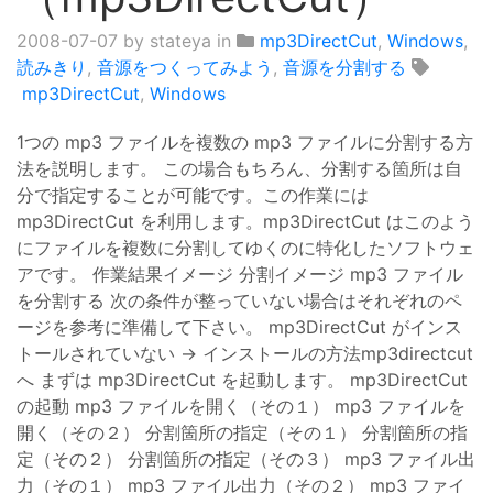
2008-07-07
by stateya in
mp3DirectCut
,
Windows
,
読みきり
,
音源をつくってみよう
,
音源を分割する
mp3DirectCut
,
Windows
1つの mp3 ファイルを複数の mp3 ファイルに分割する方
法を説明します。 この場合もちろん、分割する箇所は自
分で指定することが可能です。この作業には
mp3DirectCut を利用します。mp3DirectCut はこのよう
にファイルを複数に分割してゆくのに特化したソフトウェ
アです。 作業結果イメージ 分割イメージ mp3 ファイル
を分割する 次の条件が整っていない場合はそれぞれのペ
ージを参考に準備して下さい。 mp3DirectCut がインス
トールされていない → インストールの方法mp3directcut
へ まずは mp3DirectCut を起動します。 mp3DirectCut
の起動 mp3 ファイルを開く（その１） mp3 ファイルを
開く（その２） 分割箇所の指定（その１） 分割箇所の指
定（その２） 分割箇所の指定（その３） mp3 ファイル出
力（その１） mp3 ファイル出力（その２） mp3 ファイ