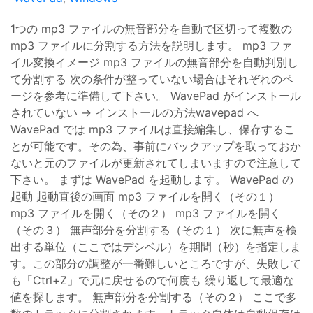
1つの mp3 ファイルの無音部分を自動で区切って複数の
mp3 ファイルに分割する方法を説明します。 mp3 ファ
イル変換イメージ mp3 ファイルの無音部分を自動判別し
て分割する 次の条件が整っていない場合はそれぞれのペ
ージを参考に準備して下さい。 WavePad がインストール
されていない → インストールの方法wavepad へ
WavePad では mp3 ファイルは直接編集し、保存するこ
とが可能です。その為、事前にバックアップを取っておか
ないと元のファイルが更新されてしまいますので注意して
下さい。 まずは WavePad を起動します。 WavePad の
起動 起動直後の画面 mp3 ファイルを開く（その１）
mp3 ファイルを開く（その２） mp3 ファイルを開く
（その３） 無声部分を分割する（その１） 次に無声を検
出する単位（ここではデシベル）を期間（秒）を指定しま
す。この部分の調整が一番難しいところですが、失敗して
も「Ctrl+Z」で元に戻せるので何度も 繰り返して最適な
値を探します。 無声部分を分割する（その２） ここで多