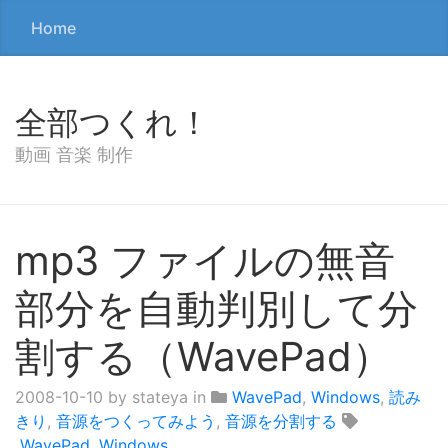
Home
全部つくれ！
動画 音楽 制作
mp3 ファイルの無音
部分を自動判別して分
割する（WavePad）
2008-10-10
by stateya in
WavePad
,
Windows
,
読み
きり
,
音源をつくってみよう
,
音源を分割する
WavePad
,
Windows