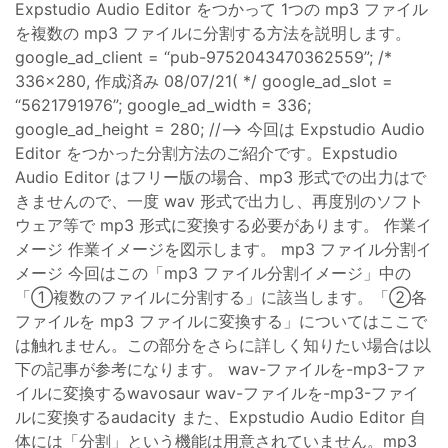
Expstudio Audio Editor をつかって 1つの mp3 ファイル
を複数の mp3 ファイルに分割する方法を説明します。
google_ad_client = “pub-9752043470362559”; /*
336x280, 作成済み 08/07/21( */ google_ad_slot =
“5621791976”; google_ad_width = 336;
google_ad_height = 280; //–> 今回は Expstudio Audio
Editor をつかった分割方法のご紹介です。Expstudio
Audio Editor はフリー版の場合、mp3 形式での出力はで
きませんので、一度 wav 形式で出力し、再度別のソフト
ウェア等で mp3 形式に変換する必要があります。 作業イ
メージ 作業イメージを図示します。 mp3 ファイル分割イ
メージ 今回はこの「mp3 ファイル分割イメージ」中の
「①複数のファイルに分割する」に該当します。「②各
ファイルを mp3 ファイルに変換する」についてはここで
は触れません。この部分をさらに詳しく知りたい場合は以
下の記事が参考になります。 wav-ファイルを-mp3-ファ
イルに変換するwavosaur wav-ファイルを-mp3-ファイ
ルに変換するaudacity また、Expstudio Audio Editor 自
体には「分割」という機能は用意されていません。mp3