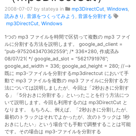
2008-07-07
by stateya in
mp3DirectCut
,
Windows
,
読みきり
,
音源をつくってみよう
,
音源を分割する
mp3DirectCut
,
Windows
1つの mp3 ファイルを時間で区切って複数の mp3 ファイ
ルに分割する方法を説明します。 google_ad_client =
“pub-9752043470362559”; /* 336x280, 作成済み
08/07/21( */ google_ad_slot = “5621791976”;
google_ad_width = 336; google_ad_height = 280; //–>
既に mp3-ファイルを分割するmp3directcut において手
動で mp3 ファイルを複数の mp3 ファイルに分割する方
法については説明しましたが、今回は「2秒おきに分割す
る」「5分おきに分割する」といったことを行う方法につ
いて説明します。今回も利用するのは mp3DirectCut と
なります。 もちろん、例えば、「2秒おきに分割したが、
最初のトラックはそれでよかったが、次のトラックは 1秒
おきにしたい」という場合でも手動で調整することは可能
です。その場合は mp3-ファイルを分割する