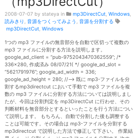
（mp3DirectCut）
2008-07-07
by stateya in
mp3DirectCut
,
Windows
,
読みきり
,
音源をつくってみよう
,
音源を分割する
mp3DirectCut
,
Windows
1つの mp3 ファイルの無音部分を自動で区切って複数の
mp3 ファイルに分割する方法を説明します。
google_ad_client = “pub-9752043470362559”; /*
336x280, 作成済み 08/07/21( */ google_ad_slot =
“5621791976”; google_ad_width = 336;
google_ad_height = 280; //–> 既に mp3-ファイルを分
割するmp3directcut において手動で mp3 ファイルを複
数の mp3 ファイルに分割する方法については説明しまし
たが、今回は分割判定を mp3DirectCut に行わせ、その
判断材料を無音部分とするといったことを行う方法につい
て説明します。 もちろん、自動で分割した後も調整する
ことは可能です。その場合は mp3-ファイルを分割する
mp3directcut で説明した方法で修正して下さい。 作業結