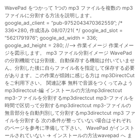
WavePad をつかって 1つの mp3 ファイルを複数の mp3
ファイルに分割する方法を説明します。
google_ad_client = “pub-9752043470362559”; /*
336x280, 作成済み 08/07/21( */ google_ad_slot =
“5621791976”; google_ad_width = 336;
google_ad_height = 280; //–> 作業イメージ 作業イメー
ジを図示します。 mp3 ファイル分割イメージ WavePad
の分割機能では分割後、自動保存する機能は付いていませ
ん。分割した後に自らファイル名を指定して保存する必要
があります。この作業が煩雑に感じる方は mp3DirectCut
をご利用下さい。 関連記事 無料で音源をつくってみよう
mp3directcut-編 インストールの方法mp3directcut
mp3-ファイルを分割するmp3directcut mp3-ファイルを
時間で区切って分割するmp3directcut mp3-ファイルの
無音部分を自動判別して分割するmp3directcut mp3 ファ
イルを分割する 次の条件が整っていない場合はそれぞれ
のページを参考に準備して下さい。 WavePad がインスト
ールされていない → インストールの方法wavepad へ ま