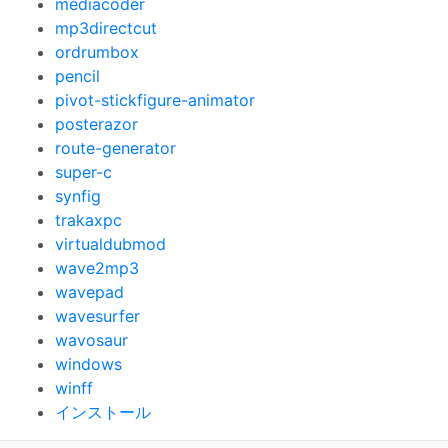
mediacoder
mp3directcut
ordrumbox
pencil
pivot-stickfigure-animator
posterazor
route-generator
super-c
synfig
trakaxpc
virtualdubmod
wave2mp3
wavepad
wavesurfer
wavosaur
windows
winff
インストール