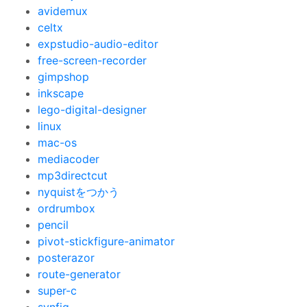
avidemux
celtx
expstudio-audio-editor
free-screen-recorder
gimpshop
inkscape
lego-digital-designer
linux
mac-os
mediacoder
mp3directcut
nyquistをつかう
ordrumbox
pencil
pivot-stickfigure-animator
posterazor
route-generator
super-c