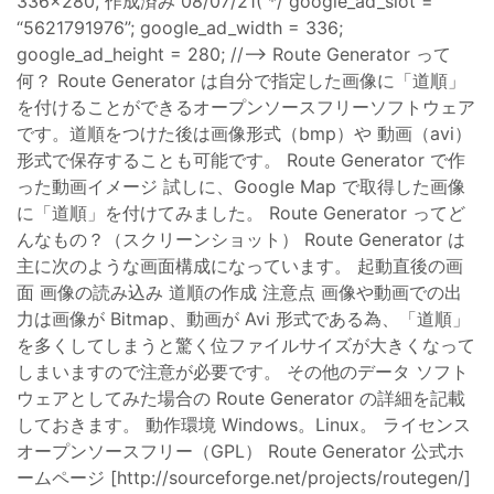
336x280, 作成済み 08/07/21( */ google_ad_slot =
“5621791976”; google_ad_width = 336;
google_ad_height = 280; //–> Route Generator って
何？ Route Generator は自分で指定した画像に「道順」
を付けることができるオープンソースフリーソフトウェア
です。道順をつけた後は画像形式（bmp）や 動画（avi）
形式で保存することも可能です。 Route Generator で作
った動画イメージ 試しに、Google Map で取得した画像
に「道順」を付けてみました。 Route Generator ってど
んなもの？（スクリーンショット） Route Generator は
主に次のような画面構成になっています。 起動直後の画
面 画像の読み込み 道順の作成 注意点 画像や動画での出
力は画像が Bitmap、動画が Avi 形式である為、「道順」
を多くしてしまうと驚く位ファイルサイズが大きくなって
しまいますので注意が必要です。 その他のデータ ソフト
ウェアとしてみた場合の Route Generator の詳細を記載
しておきます。 動作環境 Windows。Linux。 ライセンス
オープンソースフリー（GPL） Route Generator 公式ホ
ームページ [http://sourceforge.net/projects/routegen/]