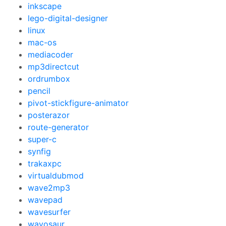
inkscape
lego-digital-designer
linux
mac-os
mediacoder
mp3directcut
ordrumbox
pencil
pivot-stickfigure-animator
posterazor
route-generator
super-c
synfig
trakaxpc
virtualdubmod
wave2mp3
wavepad
wavesurfer
wavosaur