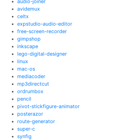
audio-joiner
avidemux
celtx
expstudio-audio-editor
free-screen-recorder
gimpshop
inkscape
lego-digital-designer
linux
mac-os
mediacoder
mp3directcut
ordrumbox
pencil
pivot-stickfigure-animator
posterazor
route-generator
super-c
synfig