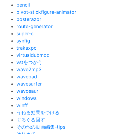
pencil
pivot-stickfigure-animator
posterazor
route-generator
super-c
synfig
trakaxpc
virtualdubmod
vstをつかう
wave2mp3
wavepad
wavesurfer
wavosaur
windows
winff
うねる効果をつける
ぐるぐる回す
その他の動画編集-tips