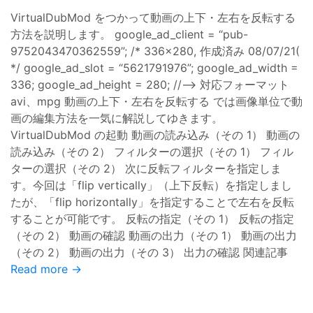
VirtualDubMod をつかって動画の上下・左右を反転する
方法を説明します。 google_ad_client = “pub-
9752043470362559”; /* 336x280, 作成済み 08/07/21(
*/ google_ad_slot = “5621791976”; google_ad_width =
336; google_ad_height = 280; //–> 対応フォーマット
avi、mpg 動画の上下・左右を反転する では画像単位で動
画の編集方法を一気に解説してゆきます。
VirtualDubMod の起動 動画の読み込み（その 1） 動画の
読み込み（その 2） フィルターの選択（その 1） フィル
ターの選択（その 2） 次に反転フィルターを指定しま
す。今回は「flip vertically」（上下反転）を指定しまし
たが、「flip horizontally」を指定することで左右を反転
することが可能です。 反転の指定（その 1） 反転の指定
（その 2） 動画の確認 動画の出力（その 1） 動画の出力
（その 2） 動画の出力（その 3） 出力の確認 関連記事
Read more →