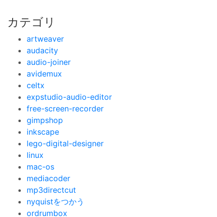
カテゴリ
artweaver
audacity
audio-joiner
avidemux
celtx
expstudio-audio-editor
free-screen-recorder
gimpshop
inkscape
lego-digital-designer
linux
mac-os
mediacoder
mp3directcut
nyquistをつかう
ordrumbox