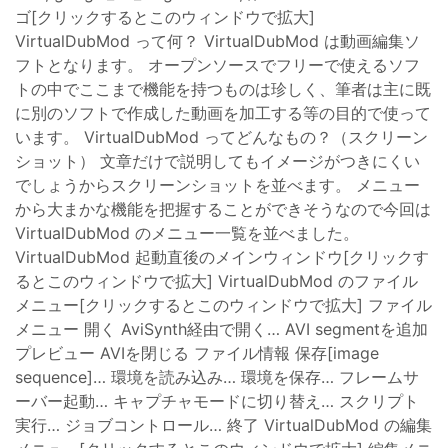
ゴ[クリックするとこのウィンドウで拡大]
VirtualDubMod って何？ VirtualDubMod は動画編集ソ
フトとなります。 オープンソースでフリーで使えるソフ
トの中でここまで機能を持つものは珍しく、筆者は主に既
に別のソフトで作成した動画を加工する等の目的で使って
います。 VirtualDubMod ってどんなもの？（スクリーン
ショット） 文章だけで説明してもイメージがつきにくい
でしょうからスクリーンショットを並べます。 メニュー
から大まかな機能を把握することができそうなので今回は
VirtualDubMod のメニュー一覧を並べました。
VirtualDubMod 起動直後のメインウィンドウ[クリックす
るとこのウィンドウで拡大] VirtualDubMod のファイル
メニュー[クリックするとこのウィンドウで拡大] ファイル
メニュー 開く AviSynth経由で開く… AVI segmentを追加
プレビュー AVIを閉じる ファイル情報 保存[image
sequence]… 環境を読み込み… 環境を保存… フレームサ
ーバー起動… キャプチャモードに切り替え… スクリプト
実行… ジョブコントロール… 終了 VirtualDubMod の編集