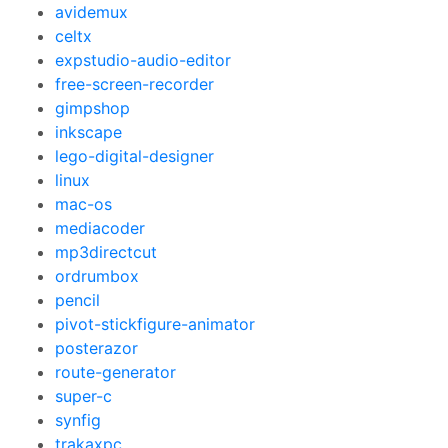
avidemux
celtx
expstudio-audio-editor
free-screen-recorder
gimpshop
inkscape
lego-digital-designer
linux
mac-os
mediacoder
mp3directcut
ordrumbox
pencil
pivot-stickfigure-animator
posterazor
route-generator
super-c
synfig
trakaxpc