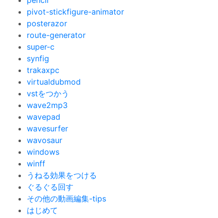
pencil
pivot-stickfigure-animator
posterazor
route-generator
super-c
synfig
trakaxpc
virtualdubmod
vstをつかう
wave2mp3
wavepad
wavesurfer
wavosaur
windows
winff
うねる効果をつける
ぐるぐる回す
その他の動画編集-tips
はじめて