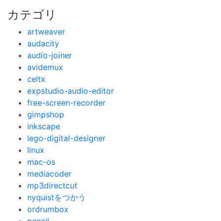
カテゴリ
artweaver
audacity
audio-joiner
avidemux
celtx
expstudio-audio-editor
free-screen-recorder
gimpshop
inkscape
lego-digital-designer
linux
mac-os
mediacoder
mp3directcut
nyquistをつかう
ordrumbox