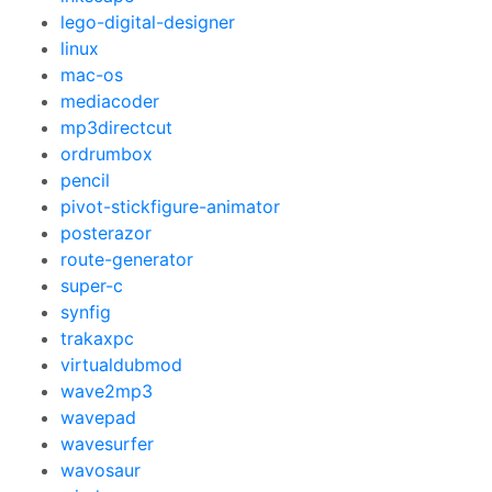
lego-digital-designer
linux
mac-os
mediacoder
mp3directcut
ordrumbox
pencil
pivot-stickfigure-animator
posterazor
route-generator
super-c
synfig
trakaxpc
virtualdubmod
wave2mp3
wavepad
wavesurfer
wavosaur