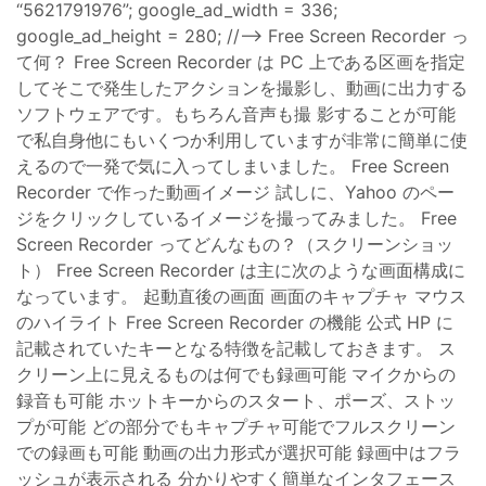
“5621791976”; google_ad_width = 336;
google_ad_height = 280; //–> Free Screen Recorder っ
て何？ Free Screen Recorder は PC 上である区画を指定
してそこで発生したアクションを撮影し、動画に出力する
ソフトウェアです。もちろん音声も撮 影することが可能
で私自身他にもいくつか利用していますが非常に簡単に使
えるので一発で気に入ってしまいました。 Free Screen
Recorder で作った動画イメージ 試しに、Yahoo のペー
ジをクリックしているイメージを撮ってみました。 Free
Screen Recorder ってどんなもの？（スクリーンショッ
ト） Free Screen Recorder は主に次のような画面構成に
なっています。 起動直後の画面 画面のキャプチャ マウス
のハイライト Free Screen Recorder の機能 公式 HP に
記載されていたキーとなる特徴を記載しておきます。 ス
クリーン上に見えるものは何でも録画可能 マイクからの
録音も可能 ホットキーからのスタート、ポーズ、ストッ
プが可能 どの部分でもキャプチャ可能でフルスクリーン
での録画も可能 動画の出力形式が選択可能 録画中はフラ
ッシュが表示される 分かりやすく簡単なインタフェース