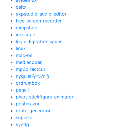
avidemux
celtx
expstudio-audio-editor
free-screen-recorder
gimpshop
inkscape
lego-digital-designer
linux
mac-os
mediacoder
mp3directcut
nyquistをつかう
ordrumbox
pencil
pivot-stickfigure-animator
posterazor
route-generator
super-c
synfig