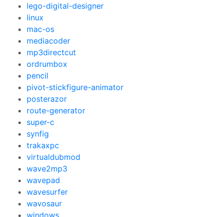
lego-digital-designer
linux
mac-os
mediacoder
mp3directcut
ordrumbox
pencil
pivot-stickfigure-animator
posterazor
route-generator
super-c
synfig
trakaxpc
virtualdubmod
wave2mp3
wavepad
wavesurfer
wavosaur
windows