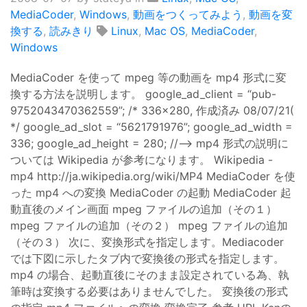
MediaCoder
,
Windows
,
動画をつくってみよう
,
動画を変
換する
,
読みきり
Linux
,
Mac OS
,
MediaCoder
,
Windows
MediaCoder を使って mpeg 等の動画を mp4 形式に変
換する方法を説明します。 google_ad_client = “pub-
9752043470362559”; /* 336x280, 作成済み 08/07/21(
*/ google_ad_slot = “5621791976”; google_ad_width =
336; google_ad_height = 280; //–> mp4 形式の説明に
ついては Wikipedia が参考になります。 Wikipedia -
mp4 http://ja.wikipedia.org/wiki/MP4 MediaCoder を使
った mp4 への変換 MediaCoder の起動 MediaCoder 起
動直後のメイン画面 mpeg ファイルの追加（その１）
mpeg ファイルの追加（その２） mpeg ファイルの追加
（その３） 次に、変換形式を指定します。Mediacoder
では下図に示したタブ内で変換後の形式を指定します。
mp4 の場合、起動直後にそのまま設定されている為、執
筆時は変換する必要はありませんでした。 変換後の形式