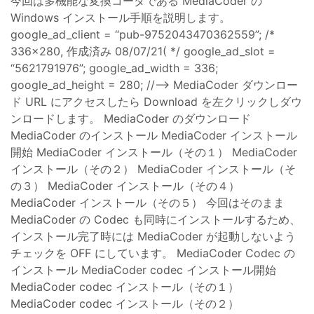
今回は多機能な変換コーダである MediaCoder の
Windows インストール手順を説明します。
google_ad_client = “pub-9752043470362559”; /*
336x280, 作成済み 08/07/21( */ google_ad_slot =
“5621791976”; google_ad_width = 336;
google_ad_height = 280; //–> MediaCoder ダウンロー
ド URL にアクセスしたら Download を左クリックしダウ
ンロードします。 MediaCoder のダウンロード
MediaCoder のインストール MediaCoder インストール
開始 MediaCoder インストール（その１） MediaCoder
インストール（その２） MediaCoder インストール（そ
の３） MediaCoder インストール（その４）
MediaCoder インストール（その５） 今回はそのまま
MediaCoder の Codec も同時にインストールするため、
インストール完了時には MediaCoder が起動しないよう
チェックを OFF にしています。 MediaCoder Codec の
インストール MediaCoder codec インストール開始
MediaCoder codec インストール（その１）
MediaCoder codec インストール（その２）