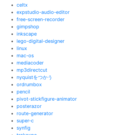
celtx
expstudio-audio-editor
free-screen-recorder
gimpshop
inkscape
lego-digital-designer
linux
mac-os
mediacoder
mp3directcut
nyquistをつかう
ordrumbox
pencil
pivot-stickfigure-animator
posterazor
route-generator
super-c
synfig