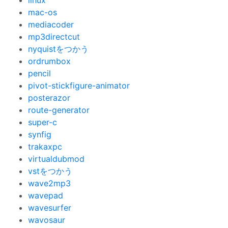
linux
mac-os
mediacoder
mp3directcut
nyquistをつかう
ordrumbox
pencil
pivot-stickfigure-animator
posterazor
route-generator
super-c
synfig
trakaxpc
virtualdubmod
vstをつかう
wave2mp3
wavepad
wavesurfer
wavosaur