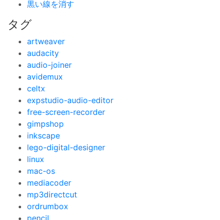
黒い線を消す
タグ
artweaver
audacity
audio-joiner
avidemux
celtx
expstudio-audio-editor
free-screen-recorder
gimpshop
inkscape
lego-digital-designer
linux
mac-os
mediacoder
mp3directcut
ordrumbox
pencil