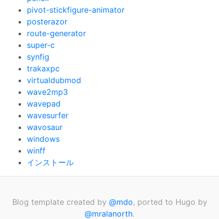
pivot-stickfigure-animator
posterazor
route-generator
super-c
synfig
trakaxpc
virtualdubmod
wave2mp3
wavepad
wavesurfer
wavosaur
windows
winff
インストール
Blog template created by
@mdo
, ported to Hugo by
@mralanorth
.