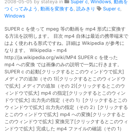
2008-05-05
by stateya in
Super c
,
Windows
,
動画を
つくってみよう
,
動画を変換する
,
読みきり
Super c
,
Windows
SUPER c を使って mpeg 等の動画を mp4 形式に変換す
る方法を説明します。 目次 mp4 自体は最近の携帯端末で
はよく使われる形式ですね。詳細は Wikipedia が参考に
なります。 Wikipedia - mp4
http://ja.wikipedia.org/wiki/MP4 SUPER c を使った
mp4 への変換 では画像のみの説明で一気に行きます。
SUPER c の起動[クリックするとこのウィンドウで拡大]
メディアの追加（その 1)[クリックするとこのウィンドウ
で拡大] メディアの追加（その 2)[クリックするとこのウ
ィンドウで拡大] mp4 の指定[クリックするとこのウィン
ドウで拡大] 出力先の指定（その 1）[クリックするとこの
ウィンドウで拡大] 出力先の指定（その 2）[クリックする
とこのウィンドウで拡大] mp4 への変換[クリックすると
このウィンドウで拡大] 変換完了[クリックするとこのウィ
ンドウで拡大] 完成した mp4 ファイルの確認（その 1）