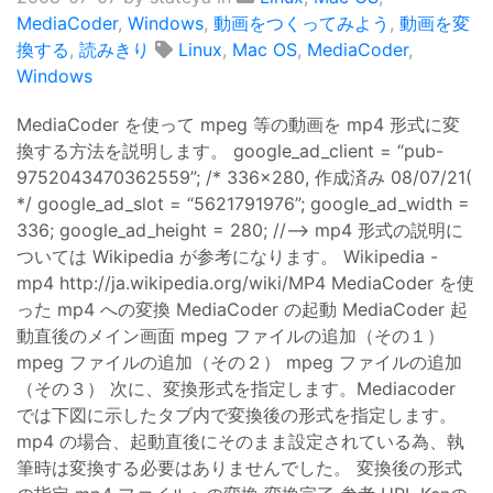
MediaCoder
,
Windows
,
動画をつくってみよう
,
動画を変
換する
,
読みきり
Linux
,
Mac OS
,
MediaCoder
,
Windows
MediaCoder を使って mpeg 等の動画を mp4 形式に変
換する方法を説明します。 google_ad_client = “pub-
9752043470362559”; /* 336x280, 作成済み 08/07/21(
*/ google_ad_slot = “5621791976”; google_ad_width =
336; google_ad_height = 280; //–> mp4 形式の説明に
ついては Wikipedia が参考になります。 Wikipedia -
mp4 http://ja.wikipedia.org/wiki/MP4 MediaCoder を使
った mp4 への変換 MediaCoder の起動 MediaCoder 起
動直後のメイン画面 mpeg ファイルの追加（その１）
mpeg ファイルの追加（その２） mpeg ファイルの追加
（その３） 次に、変換形式を指定します。Mediacoder
では下図に示したタブ内で変換後の形式を指定します。
mp4 の場合、起動直後にそのまま設定されている為、執
筆時は変換する必要はありませんでした。 変換後の形式