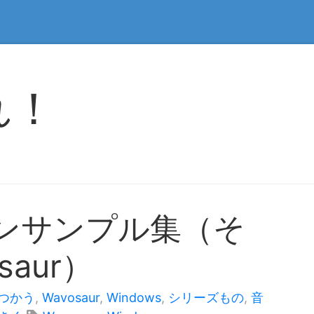
れ！
インサンプル集（そ
aur）
をつかう
,
Wavosaur
,
Windows
,
シリーズもの
,
音