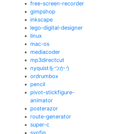
free-screen-recorder
gimpshop
inkscape
lego-digital-designer
linux
mac-os
mediacoder
mp3directcut
nyquistをつかう
ordrumbox
pencil
pivot-stickfigure-
animator
posterazor
route-generator
super-c
synfig