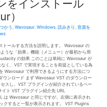
インをインストール
ur）
をつかう
,
Wavosaur
,
Windows
,
読みきり
,
音源を
ows
インストールする方法を説明します。 Wavosaur の
city のような「効果」機能（メニュー）が最初から用
city の効果 このことは単純に Wavosaur が
なく、VST で実現することを前提としている為
を Wavosaur で利用できるようにする方法につ
のダウンロード まず Wavosaur VST のダウンロー
アクセスし、VST プラグインが紹介されているペー
サイト VST プラグイン紹介先 URL
この URL は Wavosaur と同じですが、左側に表示され
リックすると一覧が表示されます。 VST Plugins