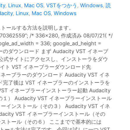
ty
,
Linux
,
Mac OS
,
VSTをつかう
,
Windows
,
読
acity
,
Linux
,
Mac OS
,
Windows
をインストールする方法を説明します。
470362559”; /* 336x280, 作成済み 08/07/21( */
ogle_ad_width = 336; google_ad_height =
ーブラーのダウンロード まず Audacity VST イネーブ
ty 公式サイトにアクセスし、インストーラをダウ
式サイト VST イネーブラーダウンロード先
/ VST イネーブラーのダウンロード Audacity VST イネ
完了後は VST イネーブラーのインストーラを
T イネーブラーインストーラー起動 Audacity
） Audacity VST イネーブラーインストール
ラーインストール（その３） Audacity VST イネ
acity VST イネーブラーインストール（その
ラーインストール（その６） ここまでで基本的には
インストール方法は完了です。今回は試しに一つ VST