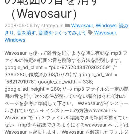
（Wavosaur）
2008-06-06
by stateya in
Wavosaur
,
Windows
,
読み
きり
,
音を消す
,
音源をつくってみよう
Wavosaur
,
Windows
Wavosaur を使って雑音を消すような時に有効な mp3 フ
ァイルの特定の範囲の音を削除する方法を説明します。
google_ad_client = “pub-9752043470362559”; /*
336x280, 作成済み 08/07/21( */ google_ad_slot =
“5621791976”; google_ad_width = 336;
google_ad_height = 280; //–> mp3 ファイルの一定の範
囲の音を消す 次の条件が整っていない場合はそれぞれの
ページを参考に準備して下さい。 Wavosaurがインストー
ルされていない → インストールの方法wavosaur へ
Wavosaur で mp3 ファイルを編集できる準備を整えてい
ない →mp3-を編集できるようにするwavosaur へ まずは
Wavosaur を起動します。Wavosaur を解凍したフォルダ