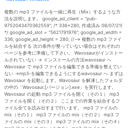
複数の mp3 ファイルを一緒に再生（Mix）するような方
法を説明します。 google_ad_client = “pub-
9752043470362559”; /* 336x280, 作成済み 08/07/21(
*/ google_ad_slot = “5621791976”; google_ad_width =
336; google_ad_height = 280; //–> 複数の mp3 ファイ
ルを結合する 次の条件が整っていない場合はそれぞれの
ページを参考に準備して下さい。 Wavosaurがインストー
ルされていない → インストールの方法wavosaur へ
Wavosaur で mp3 ファイルを編集できる準備を整えてい
ない →mp3-を編集できるようにするwavosaur へ まずは
Wavosaur を起動します。Wavosaur を解凍したフォルダ
の中の「Wavosaur.[バージョン].exe」を実行します。
Wavosaur の起動 mp3 ファイルを開く（その１） mp3
ファイルを開く（その２） ここまでの作業を結合するフ
ァイル全てを読み出すまで行います。 mp3 ファイルの
mix（その１） mp3 ファイルの mix（その２） mp3 フ
ァイルの mix（その３） mp3 ファイルの mix（その４）