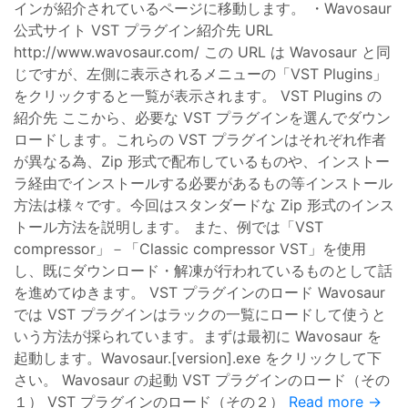
インが紹介されているページに移動します。 ・Wavosaur
公式サイト VST プラグイン紹介先 URL
http://www.wavosaur.com/ この URL は Wavosaur と同
じですが、左側に表示されるメニューの「VST Plugins」
をクリックすると一覧が表示されます。 VST Plugins の
紹介先 ここから、必要な VST プラグインを選んでダウン
ロードします。これらの VST プラグインはそれぞれ作者
が異なる為、Zip 形式で配布しているものや、インストー
ラ経由でインストールする必要があるもの等インストール
方法は様々です。今回はスタンダードな Zip 形式のインス
トール方法を説明します。 また、例では「VST
compressor」－「Classic compressor VST」を使用
し、既にダウンロード・解凍が行われているものとして話
を進めてゆきます。 VST プラグインのロード Wavosaur
では VST プラグインはラックの一覧にロードして使うと
いう方法が採られています。まずは最初に Wavosaur を
起動します。Wavosaur.[version].exe をクリックして下
さい。 Wavosaur の起動 VST プラグインのロード（その
１） VST プラグインのロード（その２）
Read more →