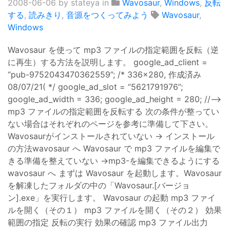
2008-06-06
by stateya in
Wavosaur
,
Windows
,
反転
する
,
読みきり
,
音源をつくってみよう
Wavosaur
,
Windows
Wavosaur を使って mp3 ファイルの指定範囲を反転（逆
に再生）する方法を説明します。 google_ad_client =
“pub-9752043470362559”; /* 336x280, 作成済み
08/07/21( */ google_ad_slot = “5621791976”;
google_ad_width = 336; google_ad_height = 280; //–>
mp3 ファイルの指定範囲を反転する 次の条件が整ってい
ない場合はそれぞれのページを参考に準備して下さい。
Wavosaurがインストールされていない → インストール
の方法wavosaur へ Wavosaur で mp3 ファイルを編集で
きる準備を整えていない →mp3-を編集できるようにする
wavosaur へ まずは Wavosaur を起動します。Wavosaur
を解凍したフォルダの中の「Wavosaur.[バージョ
ン].exe」を実行します。 Wavosaur の起動 mp3 ファイ
ルを開く（その１） mp3 ファイルを開く（その２） 効果
範囲の指定 反転の実行 効果の確認 mp3 ファイル出力