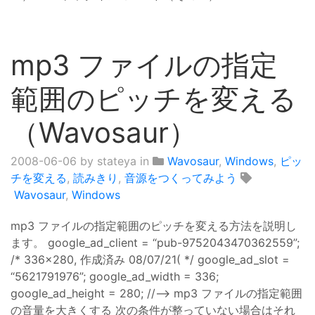
mp3 ファイルの指定
範囲のピッチを変える
（Wavosaur）
2008-06-06
by stateya in
Wavosaur
,
Windows
,
ピッ
チを変える
,
読みきり
,
音源をつくってみよう
Wavosaur
,
Windows
mp3 ファイルの指定範囲のピッチを変える方法を説明し
ます。 google_ad_client = “pub-9752043470362559”;
/* 336x280, 作成済み 08/07/21( */ google_ad_slot =
“5621791976”; google_ad_width = 336;
google_ad_height = 280; //–> mp3 ファイルの指定範囲
の音量を大きくする 次の条件が整っていない場合はそれ