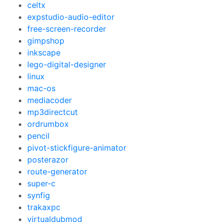
celtx
expstudio-audio-editor
free-screen-recorder
gimpshop
inkscape
lego-digital-designer
linux
mac-os
mediacoder
mp3directcut
ordrumbox
pencil
pivot-stickfigure-animator
posterazor
route-generator
super-c
synfig
trakaxpc
virtualdubmod