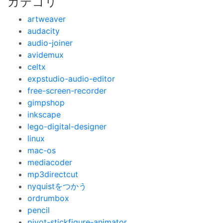
カテゴリ
artweaver
audacity
audio-joiner
avidemux
celtx
expstudio-audio-editor
free-screen-recorder
gimpshop
inkscape
lego-digital-designer
linux
mac-os
mediacoder
mp3directcut
nyquistをつかう
ordrumbox
pencil
pivot-stickfigure-animator