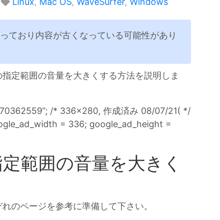
Linux
,
Mac OS
,
WaveSurfer
,
Windows
経っており内容が古くなっている可能性があり
ファイルの指定範囲の音量を大きくする方法を説明しま
470362559”; /* 336x280, 作成済み 08/07/21( */
ogle_ad_width = 336; google_ad_height =
の指定範囲の音量を大きく
ぞれのページを参考に準備して下さい。