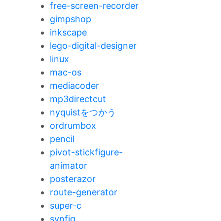
free-screen-recorder
gimpshop
inkscape
lego-digital-designer
linux
mac-os
mediacoder
mp3directcut
nyquistをつかう
ordrumbox
pencil
pivot-stickfigure-
animator
posterazor
route-generator
super-c
synfig