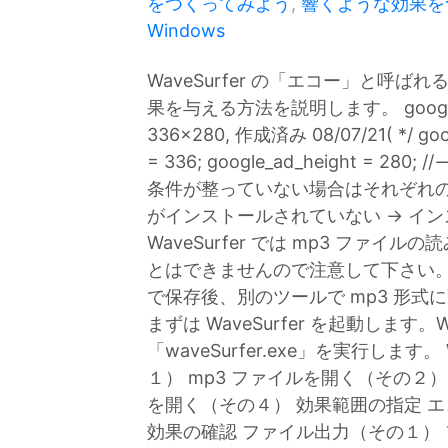
をつくってみよう
,
響くような効果を
Windows
WaveSurfer の「エコー」と呼ば
果を与える方法を説明します。 google_ad_c
336x280, 作成済み 08/07/21( */ goog
= 336; google_ad_height =
条件が整っていない場合はそれぞれのペー
がインストールされていない → インスト
WaveSurfer では mp3 ファイ
とはできませんので注意して下さい。その為
で保存後、別のツールで mp3 形
まずは WaveSurfer を起動します。
「waveSurfer.exe」を実行します。
１） mp3 ファイルを開く（その２）
を開く（その４） 効果範囲の指定 
効果の確認 ファイル出力（その１）