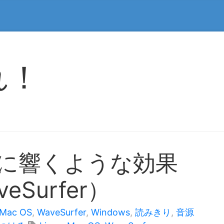
れ！
ルに響くような効果
Surfer）
Mac OS
,
WaveSurfer
,
Windows
,
読みきり
,
音源