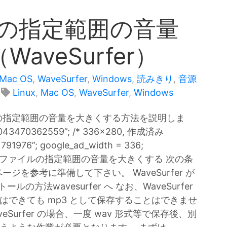
ルの指定範囲の音量
aveSurfer）
Mac OS
,
WaveSurfer
,
Windows
,
読みきり
,
音源
Linux
,
Mac OS
,
WaveSurfer
,
Windows
ファイルの指定範囲の音量を大きくする方法を説明しま
52043470362559”; /* 336x280, 作成済み
1791976”; google_ad_width = 336;
//–> mp3 ファイルの指定範囲の音量を大きくする 次の条
を参考に準備して下さい。 WaveSurfer が
方法wavesurfer へ なお、WaveSurfer
集はできても mp3 として保存することはできませ
urfer の場合、一度 wav 形式等で保存後、別