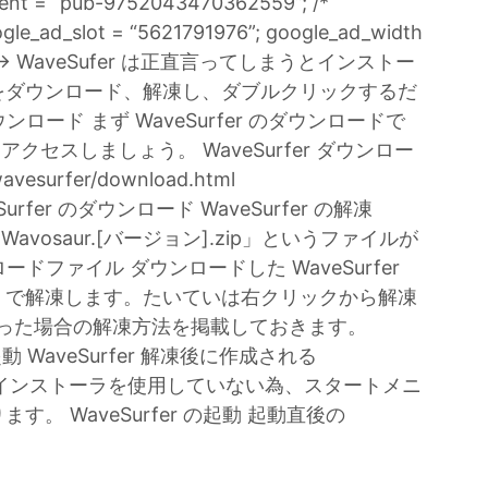
 = “pub-9752043470362559”; /*
le_ad_slot = “5621791976”; google_ad_width
280; //–> WaveSufer は正直言ってしまうとインストー
をダウンロード、解凍し、ダブルクリックするだ
ウンロード まず WaveSurfer のダウンロードで
にアクセスしましょう。 WaveSurfer ダウンロー
avesurfer/download.html
WaveSurfer のダウンロード WaveSurfer の解凍
Wavosaur.[バージョン].zip」というファイルが
ロードファイル ダウンロードした WaveSurfer
）で解凍します。たいていは右クリックから解凍
 を使った場合の解凍方法を掲載しておきます。
 の起動 WaveSurfer 解凍後に作成される
します。インストーラを使用していない為、スタートメニ
。 WaveSurfer の起動 起動直後の