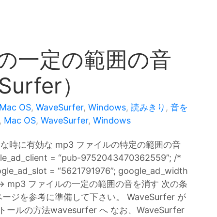
ルの一定の範囲の音
urfer）
Mac OS
,
WaveSurfer
,
Windows
,
読みきり
,
音を
,
Mac OS
,
WaveSurfer
,
Windows
ような時に有効な mp3 ファイルの特定の範囲の音
lient = “pub-9752043470362559”; /*
le_ad_slot = “5621791976”; google_ad_width
 280; //–> mp3 ファイルの一定の範囲の音を消す 次の条
を参考に準備して下さい。 WaveSurfer が
方法wavesurfer へ なお、WaveSurfer