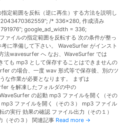
ファイルの指定範囲を反転（逆に再生）する方法を説明し
752043470362559”; /* 336x280, 作成済み
1791976”; google_ad_width = 336;
//–> mp3 ファイルの指定範囲を反転する 次の条件が整っ
準備して下さい。 WaveSurfer がインスト
vesurfer へ なお、WaveSurfer では
きても mp3 として保存することはできませんの
fer の場合、一度 wav 形式等で保存後、別のツ
ような作業が必要となります。 まずは
Surfer を解凍したフォルダの中の
 WaveSurfer の起動 mp3 ファイルを開く（その
 mp3 ファイルを開く（その３） mp3 ファイル
転の実行 効果の確認 ファイル出力（その１）
力（その３） 関連記事
Read more →