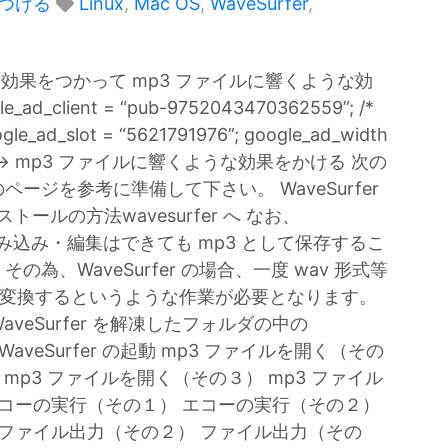
つける
Linux
,
Mac OS
,
WaveSurfer
,
れる効果をつかって mp3 ファイルに響くような効
lient = “pub-9752043470362559”; /*
le_ad_slot = “5621791976”; google_ad_width
 280; //–> mp3 ファイルに響くような効果をかける 次の
ジを参考に準備して下さい。 WaveSurfer
ールの方法wavesurfer へ なお、
ルの読み込み・編集はできても mp3 として保存するこ
、WaveSurfer の場合、一度 wav 形式等
式に変換するというような作業が必要となります。
WaveSurfer を解凍したフォルダの中の
 WaveSurfer の起動 mp3 ファイルを開く（その
 mp3 ファイルを開く（その３） mp3 ファイル
エコーの実行（その１） エコーの実行（その２）
 ファイル出力（その２） ファイル出力（その