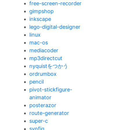
free-screen-recorder
gimpshop
inkscape
lego-digital-designer
linux
mac-os
mediacoder
mp3directcut
nyquistをつかう
ordrumbox
pencil
pivot-stickfigure-
animator
posterazor
route-generator
super-c
synfig