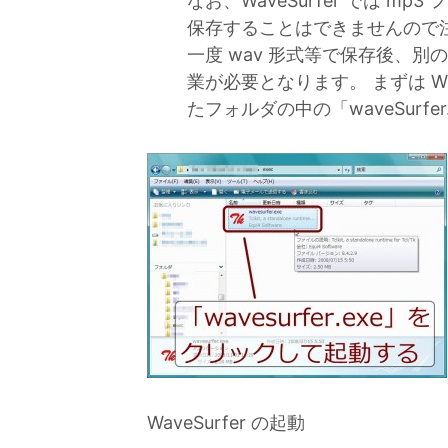
なお、WaveSurfer では m
保存することはできませんので注意
一度 wav 形式等で保存後、別
業が必要となります。 まずは Wave
たフォルダの中の「waveSurfe
WaveSurfer の起動