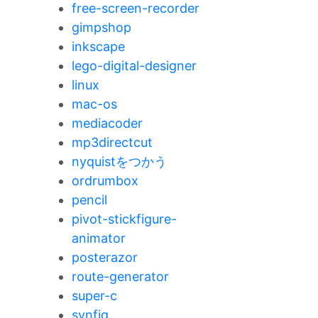
free-screen-recorder
gimpshop
inkscape
lego-digital-designer
linux
mac-os
mediacoder
mp3directcut
nyquistをつかう
ordrumbox
pencil
pivot-stickfigure-
animator
posterazor
route-generator
super-c
synfig