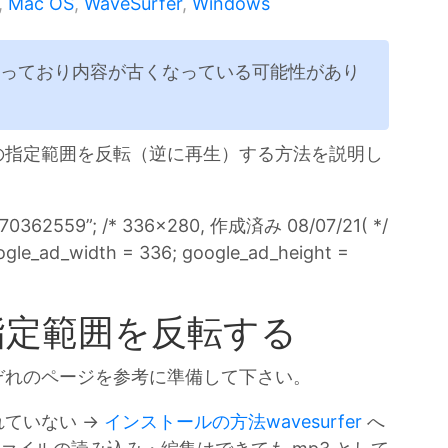
,
Mac OS
,
WaveSurfer
,
Windows
経っており内容が古くなっている可能性があり
ファイルの指定範囲を反転（逆に再生）する方法を説明し
470362559”; /* 336x280, 作成済み 08/07/21( */
ogle_ad_width = 336; google_ad_height =
指定範囲を反転する
ぞれのページを参考に準備して下さい。
されていない →
インストールの方法wavesurfer
へ