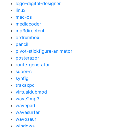
lego-digital-designer
linux
mac-os
mediacoder
mp3directcut
ordrumbox
pencil
pivot-stickfigure-animator
posterazor
route-generator
super-c
synfig
trakaxpc
virtualdubmod
wave2mp3
wavepad
wavesurfer
wavosaur
windows