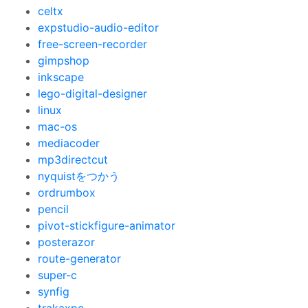
celtx
expstudio-audio-editor
free-screen-recorder
gimpshop
inkscape
lego-digital-designer
linux
mac-os
mediacoder
mp3directcut
nyquistをつかう
ordrumbox
pencil
pivot-stickfigure-animator
posterazor
route-generator
super-c
synfig