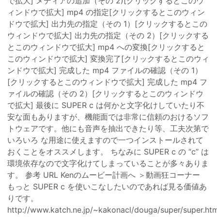
で拡大] メディアの追加（その 2)[クリックするとこのウ
ィンドウで拡大] mp4 の指定[クリックするとこのウィン
ドウで拡大] 出力先の指定（その 1）[クリックするとこの
ウィンドウで拡大] 出力先の指定（その 2）[クリックする
とこのウィンドウで拡大] mp4 への変換[クリックすると
このウィンドウで拡大] 変換完了[クリックするとこのウィ
ンドウで拡大] 完成した mp4 ファイルの確認（その 1）
[クリックするとこのウィンドウで拡大] 完成した mp4 フ
ァイルの確認（その 2）[クリックするとこのウィンドウ
で拡大] 最後に SUPER c は何かと文字化けしていたり不
安な面もありますが、機能面では非常に信頼のおけるソフ
トウェアです。他にも音声を抽出できたり等、工夫次第で
いろいろ な用途に使えますので一つインストールされて
おくことをオススメします。 ちなみに SUPER c の “c” は
環境依存なので文字化けてしまっていることが多々ありま
す。 参考 URL Kenのムービー計画へ ＞動画狂コーナー
もっと SUPER c を使いこなしたいのであれば見る価値あ
りです。
http://www.katch.ne.jp/~kakonacl/douga/super/super.htm