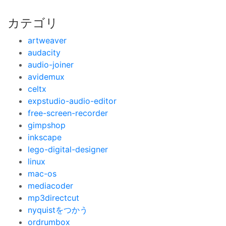
カテゴリ
artweaver
audacity
audio-joiner
avidemux
celtx
expstudio-audio-editor
free-screen-recorder
gimpshop
inkscape
lego-digital-designer
linux
mac-os
mediacoder
mp3directcut
nyquistをつかう
ordrumbox