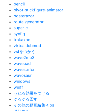
pencil
pivot-stickfigure-animator
posterazor
route-generator
super-c
synfig
trakaxpc
virtualdubmod
vstをつかう
wave2mp3
wavepad
wavesurfer
wavosaur
windows
winff
うねる効果をつける
ぐるぐる回す
その他の動画編集-tips