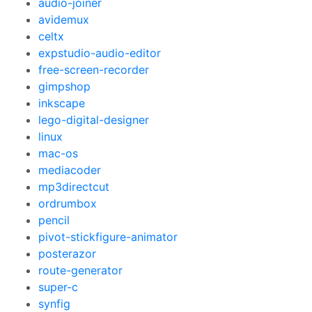
audio-joiner
avidemux
celtx
expstudio-audio-editor
free-screen-recorder
gimpshop
inkscape
lego-digital-designer
linux
mac-os
mediacoder
mp3directcut
ordrumbox
pencil
pivot-stickfigure-animator
posterazor
route-generator
super-c
synfig