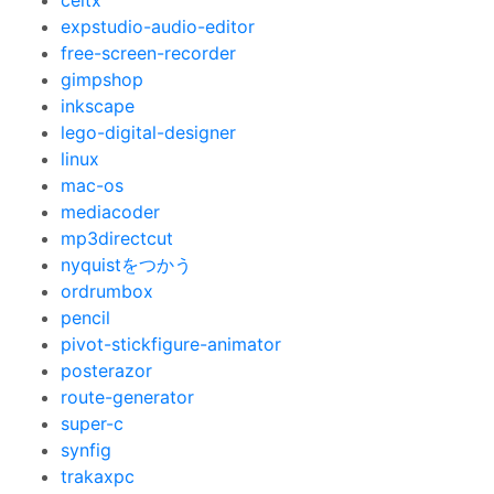
celtx
expstudio-audio-editor
free-screen-recorder
gimpshop
inkscape
lego-digital-designer
linux
mac-os
mediacoder
mp3directcut
nyquistをつかう
ordrumbox
pencil
pivot-stickfigure-animator
posterazor
route-generator
super-c
synfig
trakaxpc