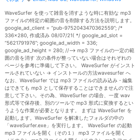
WaveSurfer を使って雑音を消すような時に有効な mp3
ファイルの特定の範囲の音を削除する方法を説明します。
google_ad_client = “pub-9752043470362559”; /*
336x280, 作成済み 08/07/21( */ google_ad_slot =
“5621791976”; google_ad_width = 336;
google_ad_height = 280; //–> mp3 ファイルの一定の範
囲の音を消す 次の条件が整っていない場合はそれぞれの
ページを参考に準備して下さい。 WaveSurfer がインスト
ールされていない → インストールの方法wavesurfer へ
なお、WaveSurfer では mp3 ファイルの読み込み・編集
はできても mp3 として保存することはできませんので注
意して下さい。その為、WaveSurfer の場合、一度 wav
形式等で保存後、別のツールで mp3 形式に変換するとい
うような作業が必要となります。 まずは WaveSurfer を
起動します。WaveSurfer を解凍したフォルダの中の
「waveSurfer.exe」を実行します。 WaveSurfer の起動
mp3 ファイルを開く（その１） mp3 ファイルを開く