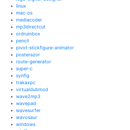
linux
mac-os
mediacoder
mp3directcut
ordrumbox
pencil
pivot-stickfigure-animator
posterazor
route-generator
super-c
synfig
trakaxpc
virtualdubmod
wave2mp3
wavepad
wavesurfer
wavosaur
windows