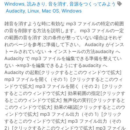
Windows
,
読みきり
,
音を消す
,
音源をつくってみよう
Audacity
,
Linux
,
Mac OS
,
Windows
雑音を消すような時に有効な mp3 ファイルの特定の範囲
の音を削除する方法を説明します。 mp3 ファイルの一定
の範囲の音を消す 次の条件が整っていない場合はそれぞ
れのページを参考に準備して下さい。 Audacity がインス
トールされていない → インストールの方法audacity へ
Audacity で mp3 ファイルを編集できる準備を整えてい
ない →mp3-を編集できるようにするaudacity へ
Audacity の起動[クリックするとこのウィンドウで拡大]
mp3 ファイルを開く（その 1）[クリックするとこのウィ
ンドウで拡大] mp3 ファイルを開く（その 2）[クリック
するとこのウィンドウで拡大] 効果範囲の指定[クリックす
るとこのウィンドウで拡大] 無声化の実行[クリックすると
このウィンドウで拡大] 効果の確認[クリックするとこのウ
ィンドウで拡大] mp3 ファイル出力（その 1）[クリック
するとこのウィンドウで拡大] mp3 ファイル出力（その
2）[クリックするとこのウィンドウで拡大] mp3 ファイル